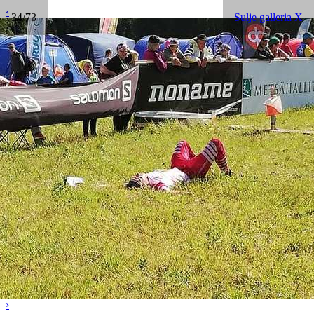
‹
34/73
Sulje galleria X
›