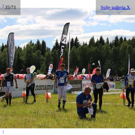
‹
35/73
Sulje galleria X
›