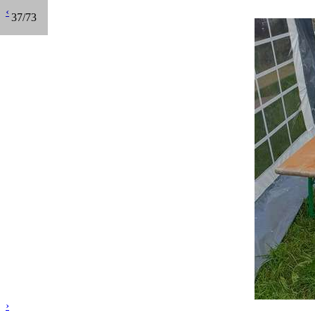
‹
37/73
›