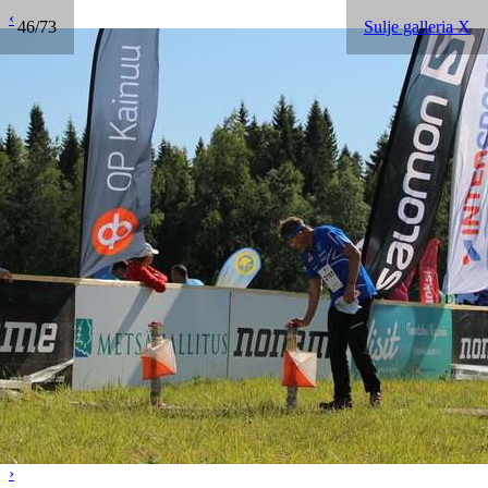
‹
46/73
Sulje galleria X
›