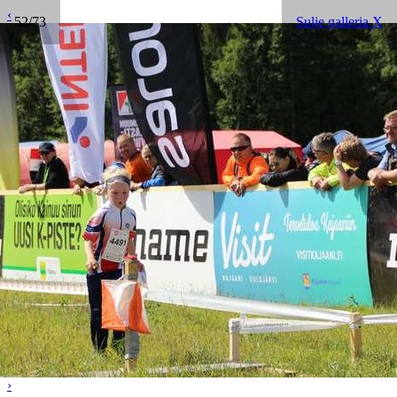
‹
52/73
Sulje galleria X
›