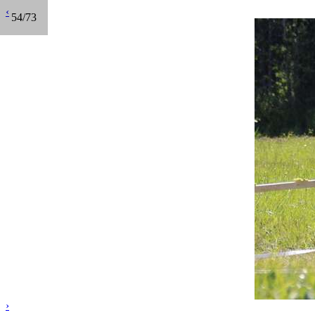
‹
54/73
›