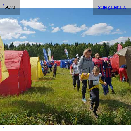
‹
56/73
Sulje galleria X
›