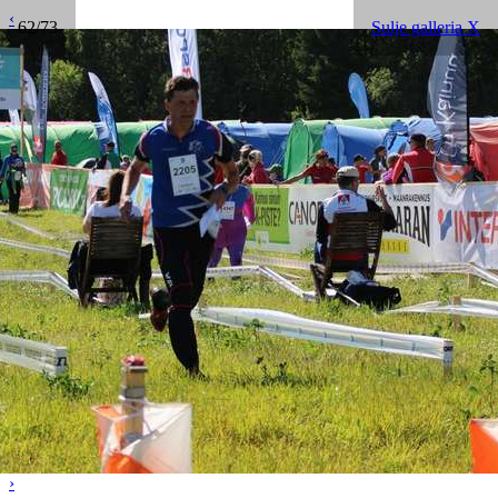
‹
62/73
Sulje galleria X
›