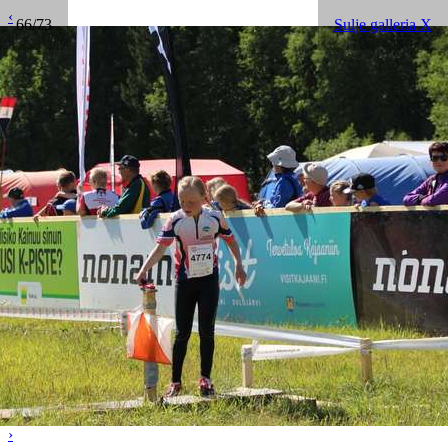
‹
66/73
Sulje galleria X
›