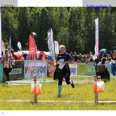
‹
67/73
Sulje galleria X
›