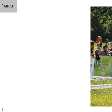
‹
68/73
›