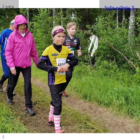
‹
2/53
Sulje galleria X
›