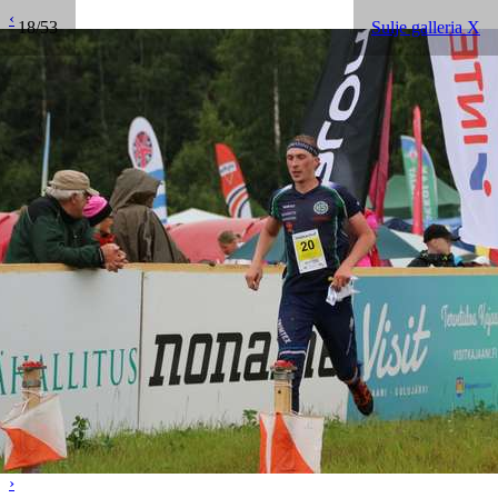
‹
18/53
Sulje galleria X
›