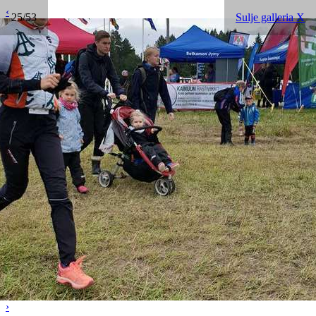
‹
25/53
Sulje galleria X
›