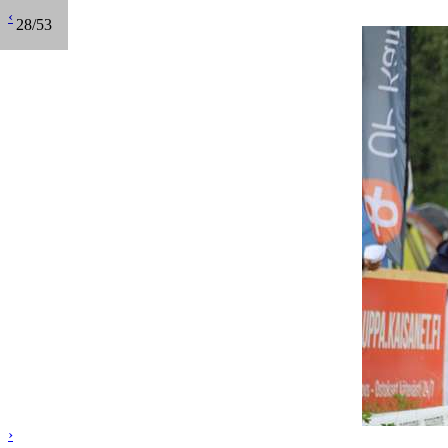
‹
28/53
›