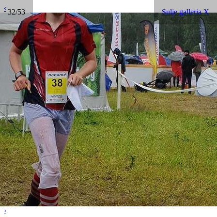
‹
32/53
Sulje galleria X
›