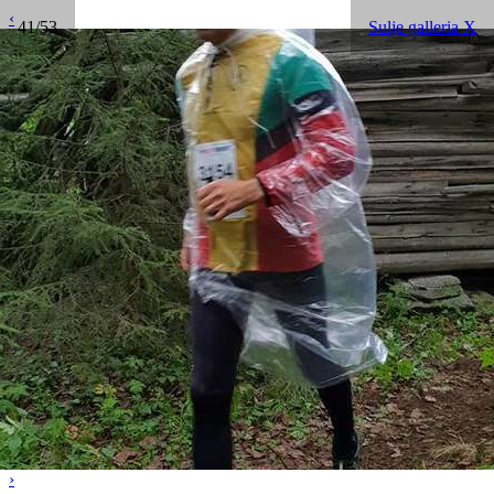
‹
41/53
Sulje galleria X
›