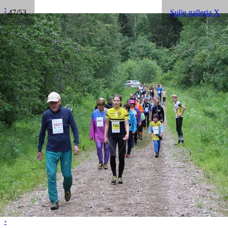
‹
47/53
Sulje galleria X
›