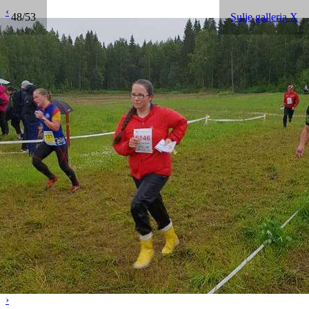
‹
48/53
Sulje galleria X
›