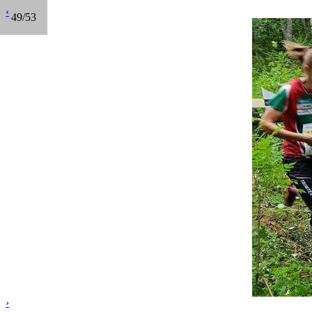
‹
49/53
›