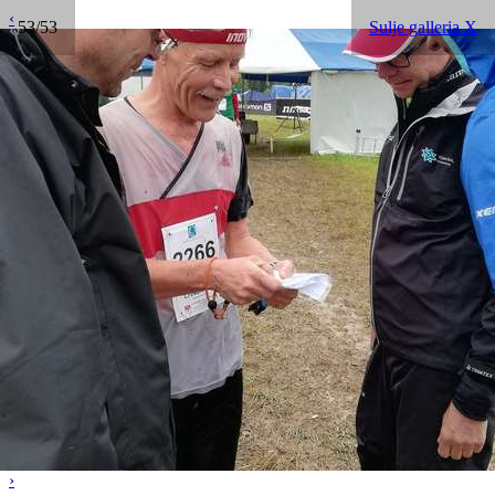
‹
53/53
Sulje galleria X
›