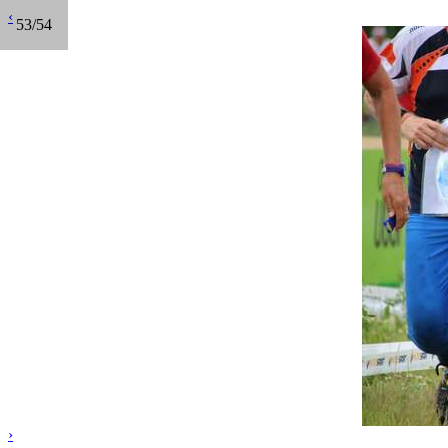
‹
53/54
›