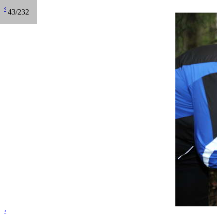
‹
43/232
›