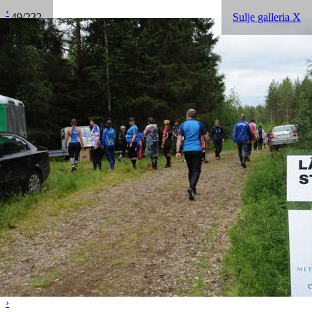
‹
49/232
Sulje galleria X
›