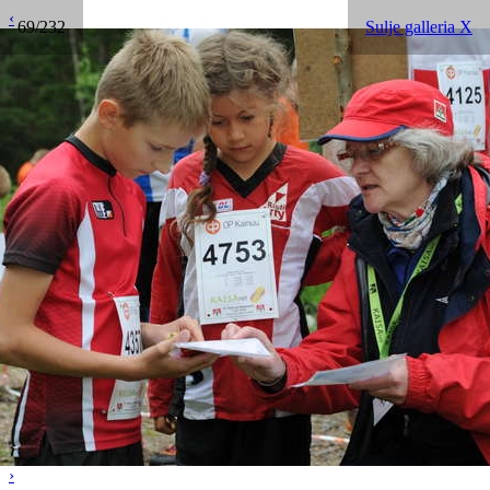
‹
69/232
Sulje galleria X
›