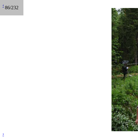
‹
86/232
›