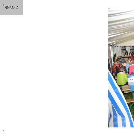
‹
99/232
›