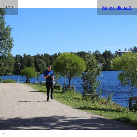
‹
3/12
Sulje galleria X
›