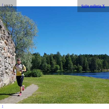
‹
10/12
Sulje galleria X
›