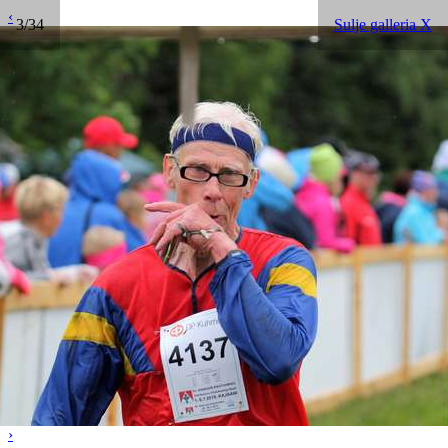
‹
3/34
Sulje galleria X
›