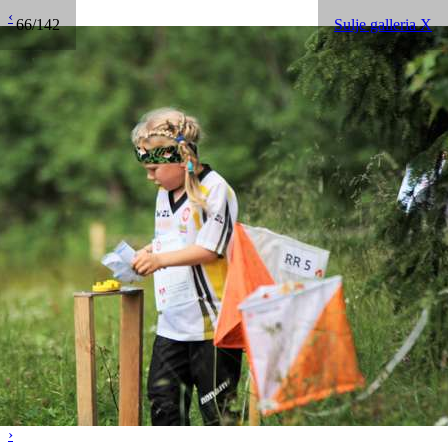
‹
66/142
Sulje galleria X
›