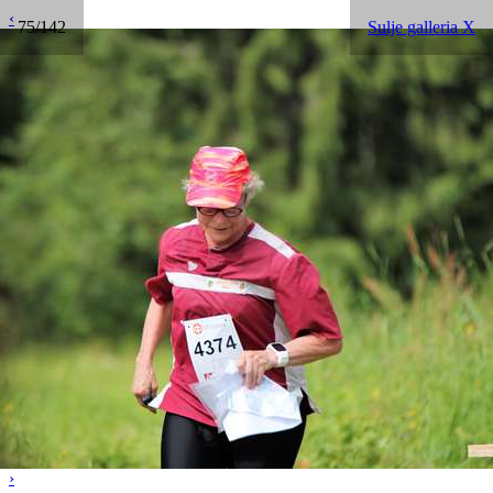
‹
75/142
Sulje galleria X
›