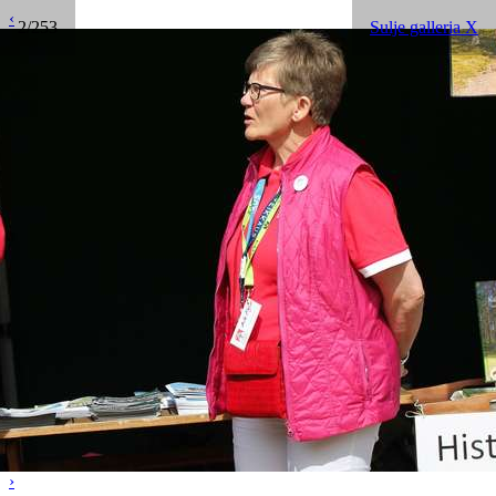
‹
2/253
Sulje galleria X
›