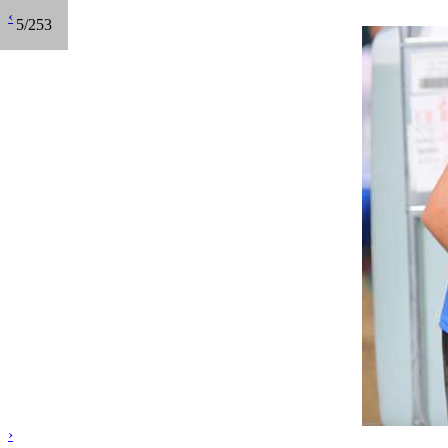
‹
5/253
›