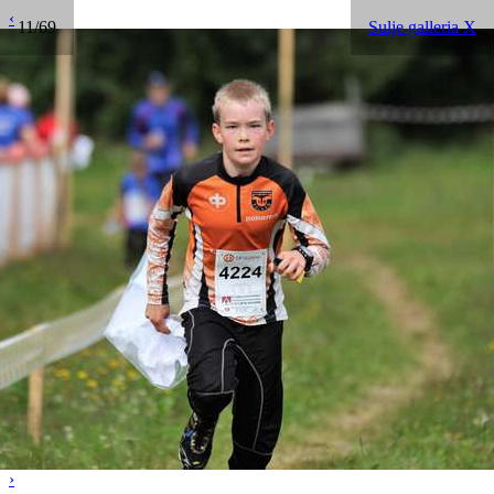
‹
11/69
Sulje galleria X
›