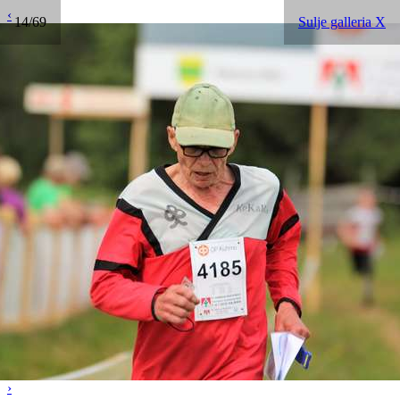
‹
14/69
Sulje galleria X
›