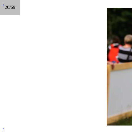
‹
20/69
›