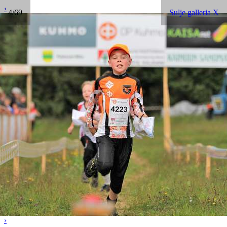
‹
4/69
Sulje galleria X
›