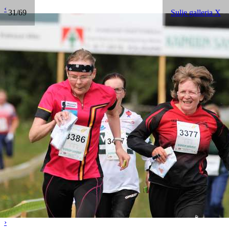
‹
31/69
Sulje galleria X
›