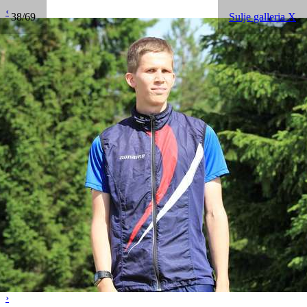
‹
38/69
Sulje galleria X
›