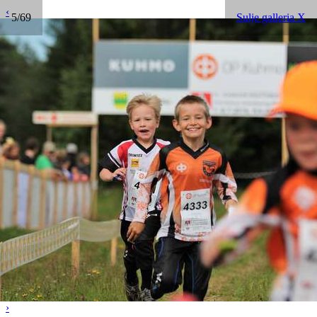
‹
5/69
Sulje galleria X
›