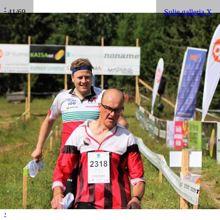
‹
41/69
Sulje galleria X
›