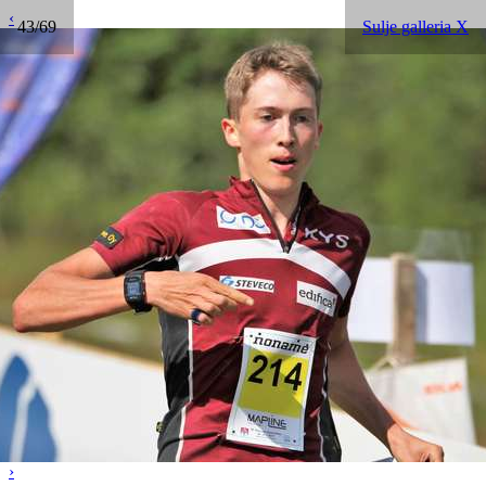
‹
43/69
Sulje galleria X
›