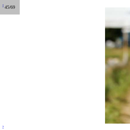
‹
45/69
›