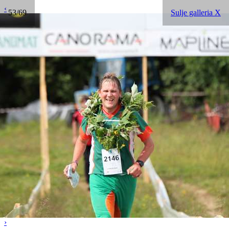
‹
53/69
Sulje galleria X
›