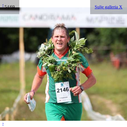
‹
54/69
Sulje galleria X
›