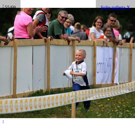
‹
55/69
Sulje galleria X
›