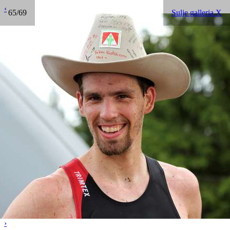
‹
65/69
Sulje galleria X
›