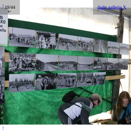
‹
19/44
Sulje galleria X
›