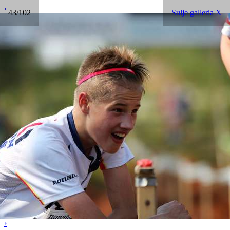
‹
43/102
Sulje galleria X
›